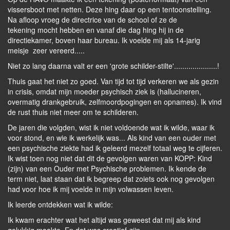
vissersboot met netten. Deze hing daar op een tentoonstelling.
Na afloop vroeg de directrice van de school of ze de
tekening mocht hebben en vanaf die dag hing hij in de
directiekamer, boven haar bureau. Ik voelde mij als 14-jarig
meisje zeer vereerd.....
Niet zo lang daarna valt er een 'grote schilder-stilte'.....................!
Thuis gaat het niet zo goed. Van tijd tot tijd verkeren we als gezin
in crisis, omdat mijn moeder psychisch ziek is (hallucineren,
overmatig drankgebruik, zelfmoordpogingen en opnames). Ik vind
de rust thuis niet meer om te schilderen.
De jaren die volgden, wist ik niet voldoende wat ik wilde, waar ik
voor stond, en wie ik werkelijk was... Als kind van een ouder met
een psychische ziekte had ik geleerd mezelf totaal weg te cijferen.
Ik wist toen nog niet dat dit de gevolgen waren van KOPP: Kind
(zijn) van een Ouder met Psychische problemen. Ik kende de
term niet, laat staan dat ik begreep dat zoiets ook nog gevolgen
had voor hoe ik mij voelde in mijn volwassen leven.
Ik leerde ontdekken wat ik wilde:
Ik kwam erachter wat het altijd was geweest dat mij als kind