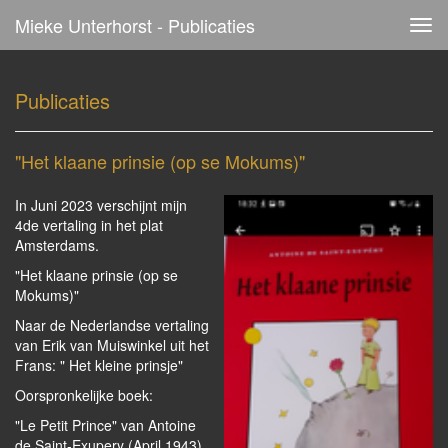
Mieke Unterhorst - Publicaties
Tog
navi
Publicaties
"Het klaane prinsie (op se Mokums)"
In Juni 2023 verschijnt mijn
4de vertaling in het plat
Amsterdams.
"Het klaane prinsie (op se
Mokums)"
Naar de Nederlandse vertaling
van Erik van Muiswinkel uit het
Frans: " Het kleine prinsje"
Oorspronkelijke boek:
"Le Petit Prince" van Antoine
de Saint-Exupery (April 1943)