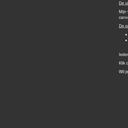
De ui
Mijn 
canva
De o
Ieder
Klik 
Wil j
H