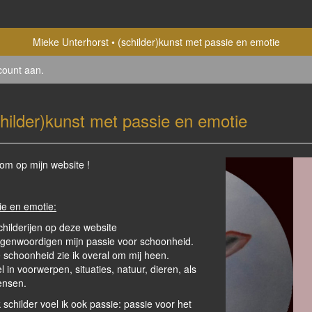
Mieke Unterhorst
(schilder)kunst met passie en emotie
count aan
.
childer)kunst met passie en emotie
om op mijn website !
ie en emotie:
childerijen op deze website
egenwoordigen mijn passie voor schoonheid.
 schoonheid zie ik overal om mij heen.
 in voorwerpen, situaties, natuur, dieren, als
ensen.
k schilder voel ik ook passie: passie voor het