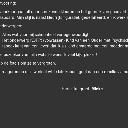
tvoering:
voorkeur gaat uit naar sprekende kleuren en het gebruik van goudverf. 
sboard. Mijn stijl is naast kleurrijk: figuratief, gedetailleerd, en ik w
nderwerpen:
Alles wat voor mij schoonheid vertegenwoordigt
Het onderwerp KOPP: (volwassen) Kind van een Ouder met Psychisch
taboe- kant van een leven dat ik als kind ervaarde met een moeder m
e bezoeker van mijn website wens ik veel kijk- plezier!
op de foto's om ze te vergroten.
e reageren op mijn werk of wil je iets kopen, geef dan een reactie via he
artelijke groet,
Mieke