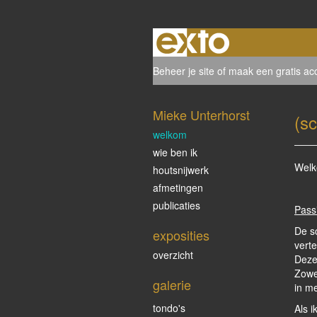
Beheer je site
of
maak een gratis ac
Mieke Unterhorst
(s
welkom
wie ben ik
Welk
houtsnijwerk
afmetingen
publicaties
Pass
De s
exposities
vert
overzicht
Deze
Zowel
galerie
in m
tondo's
Als i