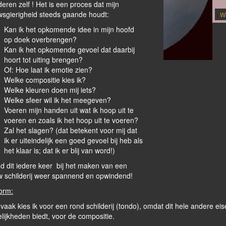
deren zelf ! Het is een proces dat mijn
wsgierigheid steeds gaande houdt:
Wandkleed (met To
Kan ik het opkomende idee in mijn hoofd
op doek overbrengen?
Kan ik het opkomende gevoel dat daarbij
raffebaby (voor mijn 2e kleinkind)
hoort tot uiting brengen?
Of: Hoe laat ik emotie zien?
Welke compositie kies ik?
Welke kleuren doen mij iets?
Welke sfeer wil ik het meegeven?
Voeren mijn handen uit wat ik hoop uit te
voeren en zoals ik het hoop uit te voeren?
Zal het slagen? (dat betekent voor mij dat
ik er uiteindelijk een goed gevoel bij heb als
het klaar is; dat ik er blij van word!)
nd dit iedere keer bij het maken van een
w schilderij weer spannend en opwindend!
orm:
vaak kies ik voor een rond schilderij (tondo), omdat dit hele andere ei
lijkheden biedt, voor de compositie.