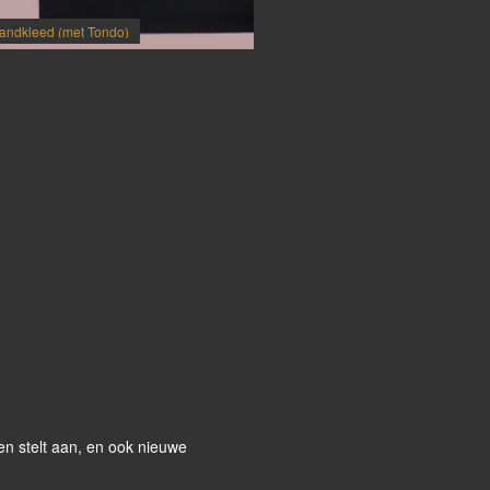
ndo)
Koningspinguins (voor mijn 1e klein
sen stelt aan, en ook nieuwe