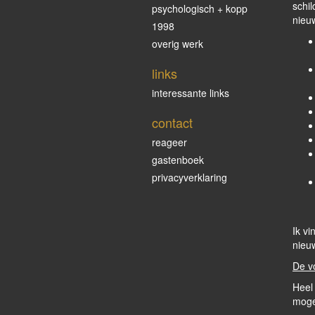
schil
psychologisch + kopp
nieu
1998
overig werk
links
Gi
interessante links
contact
reageer
gastenboek
privacyverklaring
Ik vi
nieu
De v
Heel 
moge