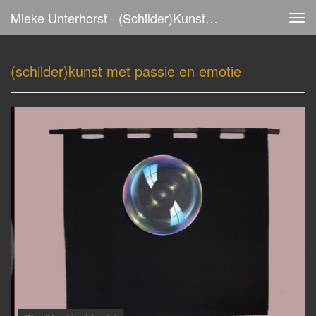
Mieke Unterhorst - (schilder)kunst Met Passie En Emotie
Tog
navi
(schilder)kunst met passie en emotie