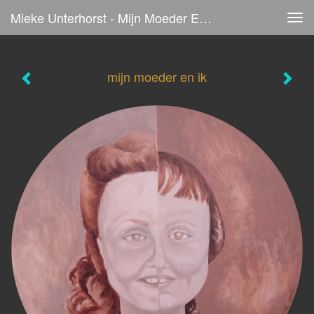
Mieke Unterhorst - Mijn Moeder En Ik
Tog
navi
mijn moeder en ik