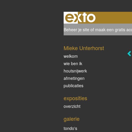
Beheer je site
of
maak een gratis ac
Mieke Unterhorst
welkom
wie ben ik
houtsnijwerk
afmetingen
publicaties
exposities
overzicht
galerie
tondo's