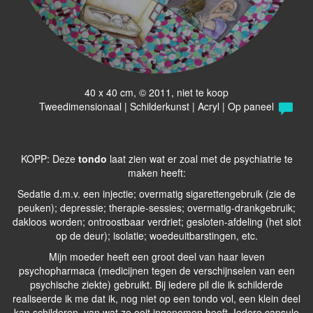
40 x 40 cm, © 2011, niet te koop
Tweedimensionaal | Schilderkunst | Acryl | Op paneel
KOPP: Deze
tondo
laat zien wat er zoal met de psychiatrie te
maken heeft:
Sedatie d.m.v. een injectie; overmatig sigarettengebruik (zie de
peuken); depressie; therapie-sessies; overmatig-drankgebruik;
dakloos worden; ontroostbaar verdriet; gesloten-afdeling (het slot
op de deur); isolatie; woedeuitbarstingen, etc.
Mijn moeder heeft een groot deel van haar leven
psychopharmaca (medicijnen tegen de verschijnselen van een
psychische ziekte) gebruikt. Bij iedere pil die ik schilderde
realiseerde ik me dat ik, nog niet op een tondo vol, een klein deel
kan schilderen, van wat ze ooit ingenomen heeft. Iedere capsule