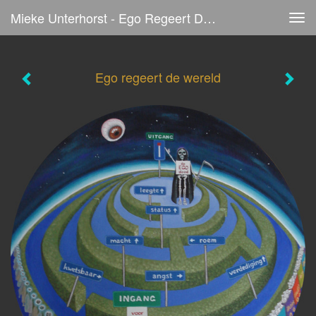
Mieke Unterhorst - Ego Regeert De Wereld
Tog
navi
Ego regeert de wereld